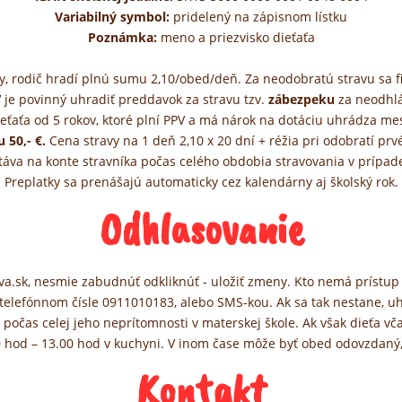
Variabilný symbol:
pridelený na zápisnom lístku
Poznámka:
meno a priezvisko dieťaťa
vy, rodič hradí plnú sumu 2,10/obed/deň. Za neodobratú stravu sa 
V je povinný uhradiť preddavok za stravu tzv.
zábezpeku
za neodhl
ieťaťa od 5 rokov, ktoré plní PPV a má nárok na dotáciu uhrádza m
 50,- €.
Cena stravy na 1 deň 2,10 x 20 dní + réžia pri odobratí prvé
táva na konte stravníka počas celého obdobia stravovania v prípade,
Preplatky sa prenášajú automaticky cez kalendárny aj školský rok.
Odhlasovanie
rava.sk, nesmie zabudnúť odkliknúť - uložiť zmeny. Kto nemá prístup k
 telefónnom čísle 0911010183, alebo SMS-kou. Ak sa tak nestane, 
 počas celej jeho neprítomnosti v materskej škole. Ak však dieťa v
0 hod – 13.00 hod v kuchyni. V inom čase môže byť obed odovzdaný, 
Kontakt