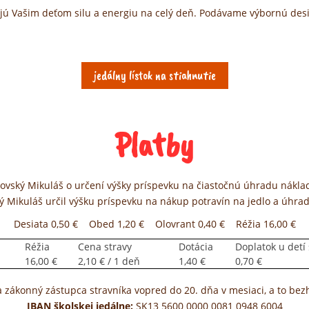
ajú Vašim deťom silu a energiu na celý deň. Podávame výbornú desi
jedálny lístok na stiahnutie
Platby
ovský Mikuláš o určení výšky príspevku na čiastočnú úhradu náklad
ý Mikuláš určil výšku príspevku na nákup potravín na jedlo a úhrad
Desiata 0,50 € Obed 1,20 € Olovrant 0,40 € Réžia 16,00 €
Réžia
Cena stravy
Dotácia
Doplatok u detí
16,00 €
2,10 € / 1 deň
1,40 €
0,70 €
zákonný zástupca stravníka vopred do 20. dňa v mesiaci, a to bezh
IBAN školskej jedálne:
SK13 5600 0000 0081 0948 6004