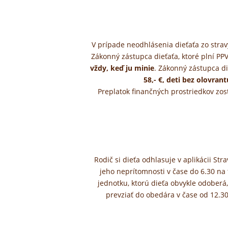
V prípade neodhlásenia dieťaťa zo stra
Zákonný zástupca dieťaťa, ktoré plní PP
vždy, keď ju minie
. Zákonný zástupca d
58,- €, deti bez olovrantu
Preplatok finančných prostriedkov zos
Rodič si dieťa odhlasuje v aplikácii St
jeho neprítomnosti v čase do 6.30 na
jednotku, ktorú dieťa obvykle odoberá,
prevziať do obedára v čase od 12.3