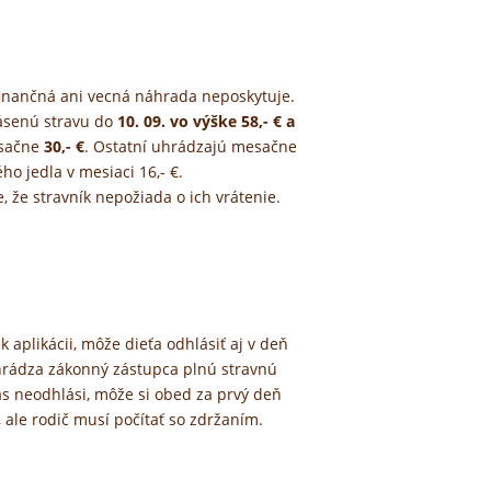
finančná ani vecná náhrada neposkytuje.
ásenú stravu do
10. 09. vo výške 58,- € a
esačne
30,- €
. Ostatní uhrádzajú mesačne
ho jedla v mesiaci 16,- €.
 že stravník nepožiada o ich vrátenie.
 aplikácii, môže dieťa odhlásiť aj v deň
uhrádza zákonný zástupca plnú stravnú
čas neodhlási, môže si obed za prvý deň
ale rodič musí počítať so zdržaním.