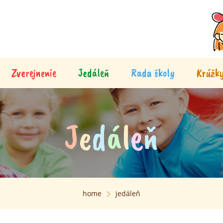
Zverejnenie
Jedáleň
Rada školy
Krúžk
J
e
d
á
l
e
ň
home
jedáleň