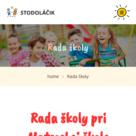
R
a
d
a
š
k
o
l
y
home
Rada školy
Rada školy pri