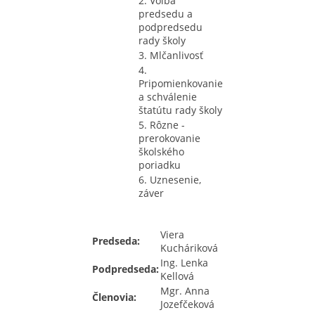
2. Voľba
predsedu a
podpredsedu
rady školy
3. Mlčanlivosť
4.
Pripomienkovanie
a schválenie
štatútu rady školy
5. Rôzne -
prerokovanie
školského
poriadku
6. Uznesenie,
záver
Viera
Predseda:
Kucháriková
Ing. Lenka
Podpredseda:
Kellová
Mgr. Anna
Členovia:
Jozefčeková