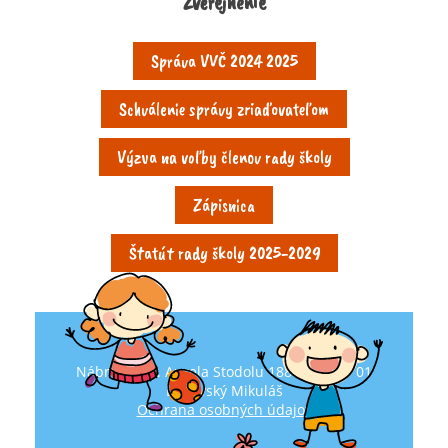
Zverejnenie
Správa VVČ 2024 2025
Schválenie správy zriaďovateľom
Výzva na voľby členov rady školy
Zápisnica
Štatút rady školy 2025-2029
Nábrežie Dr. Aurela Stodolu 1888/81, 031 01
Liptovský Mikuláš
Ochrana osobných údajov