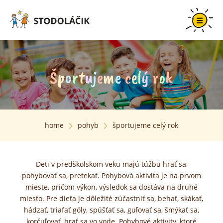
Š
p
o
r
t
u
j
e
m
e
c
e
l
ý
r
o
k
home
pohyb
športujeme celý rok
Deti v predškolskom veku majú túžbu hrať sa,
pohybovať sa, pretekať. Pohybová aktivita je na prvom
mieste, pričom výkon, výsledok sa dostáva na druhé
miesto. Pre dieťa je dôležité zúčastniť sa, behať, skákať,
hádzať, triafať góly, spúšťať sa, guľovať sa, šmýkať sa,
korčuľovať, hrať sa vo vode. Pohybové aktivity, ktoré